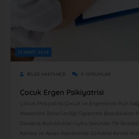
21 MART 2024
BILGE HASTANESI
0 YORUMLAR
Çocuk Ergen Psikiyatrisi
Çocuk Psikiyatrisi Çocuk ve Ergenlerde Ruh Sağ
Nedenleri: Zeka Geriliği Öğrenme Bozuklukları İ
Davranış Bozuklukları Uyku Sorunları Tik Bozukluğ
Kardeş ve Akran İlişkilerinde Zorluklar Kimlik Kri