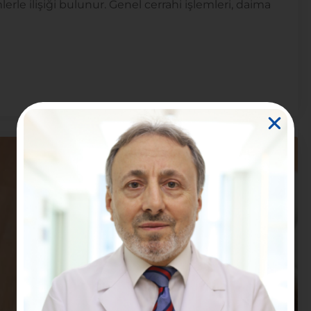
erle ilişiği bulunur. Genel cerrahi işlemleri, daima