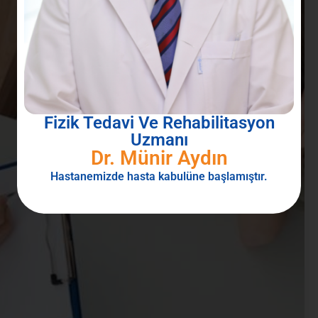
Fizik Tedavi Ve Rehabilitasyon
Uzmanı
Dr. Münir Aydın
Hastanemizde hasta kabulüne başlamıştır.