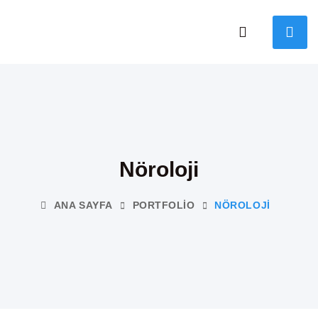
Nöroloji
ANA SAYFA
PORTFOLIO
NÖROLOJI