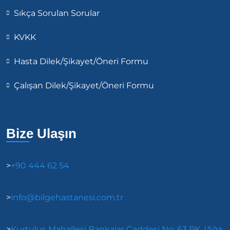
Sıkça Sorulan Sorular
KVKK
Hasta Dilek/Şikayet/Öneri Formu
Çalışan Dilek/Şikayet/Öneri Formu
Bize Ulaşın
>
+90 444 62 54
>
info@bilgehastanesi.com.tr
>
Kurtuluş Mahallesi Bankalar Caddesi No: 63 PK. (Ağa